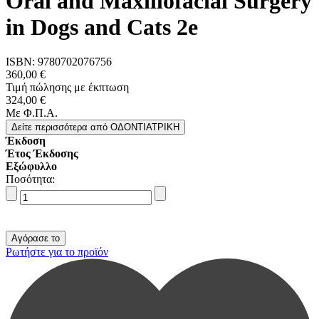
Oral and Maxillofacial Surgery
in Dogs and Cats 2e
ISBN:
9780702076756
360,00 €
Τιμή πώλησης με έκπτωση
324,00 €
Με Φ.Π.Α.
Δείτε περισσότερα
από ΟΔΟΝΤΙΑΤΡΙΚΗ
Έκδοση
Έτος Έκδοσης
Εξώφυλλο
Ποσότητα:
Ρωτήστε για το προϊόν