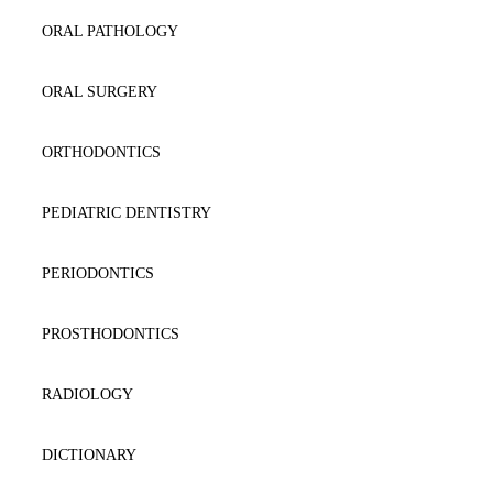
DERMATOLOGY
ENDOCRINOLOGY
ORAL PATHOLOGY
DICTIONARY
EQUINE
ORAL SURGERY
DIET-DIABETES
EXOTIC
ORTHODONTICS
ENDOCRINOLOGY
IMAGING
PEDIATRIC DENTISTRY
FORENSICS-TOXIKOLOGY
INFECTIOUS DISEASES
PERIODONTICS
GASTROENTEROLOGY-HEPATOLOGY
INTERNAL MEDICINE
PROSTHODONTICS
GENERAL MEDICINE
LABORATORY
RADIOLOGY
GYNAECOLOGY/OBSTETRICS
LARGE ANIMAL
DICTIONARY