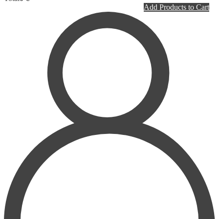
PLASTIC SURGERY
Add Products to Cart
PSYCHIATRY
PULMONOLOGY
RHEUMATOLOGY
RADIOLOGY
SURGERY
UROLOGY
HOMEPATHY
LABORATORY MEDICINE