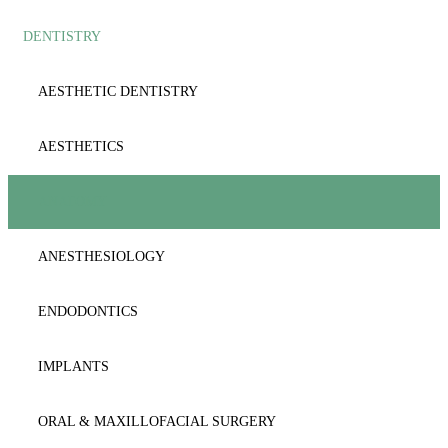
DENTISTRY
AESTHETIC
ANATOMY
ANAESTΗESIOLOGY
ANESTHESIOLOGY
AESTHETIC DENTISTRY
ANATOMY
CARDIOLOGY
AESTHETICS
BIOCHEMISTRY
CYTOLOGY
ANATOMY
BIOLOGY-GENETICS
DENTISTRY
ANESTHESIOLOGY
BIOPATHOLOGY
DERMATOLOGY
ENDODONTICS
CARDIOLOGY
DICTIONARY
IMPLANTS
CYTOLOGY-HISTOLOGY
EMERGENCY
ORAL & MAXILLOFACIAL SURGERY