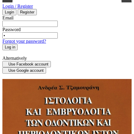
Login / Register
Login
Register
INTENSIVE CARE - EMERGENCY MEDICINE
Email
Password
MYCOLOGY
Forgot your password?
Log in
STATISTICS
Alternatively
Use Facebook account
MEDICAL MAPS
Use Google account
SPORTS MEDICINE
HISTORY OF MEDICINE - ANTHROPOLOGY