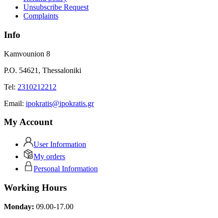
Unsubscribe Request
Complaints
Info
Kamvounion 8
P.O. 54621, Thessaloniki
Tel:
2310212212
Εmail:
ipokratis@ipokratis.gr
My Account
User Information
My orders
Personal Information
Working Hours
Monday:
09.00-17.00