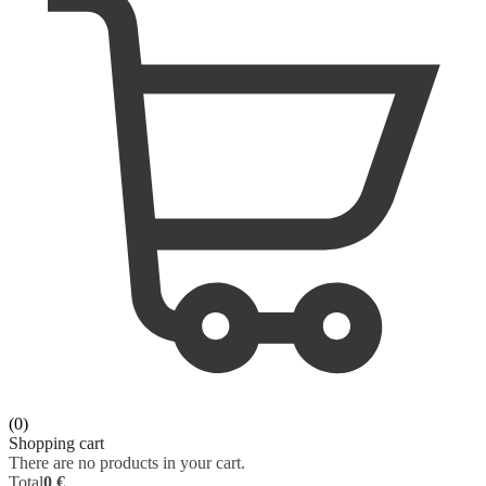
ORAL SURGERY
SURGERY
ORTHOPAEDICS
VETERINARY
OTOLARYNGOLOGY
PHYSIOLOGY
PATHOLOGY
PEDIATRICS - NEONATOLOGY
PHARMACOLOGY
PHYSIOLOGY
(0)
PHYSIOTHERAPY
Shopping cart
There are no products in your cart.
Total
0 €