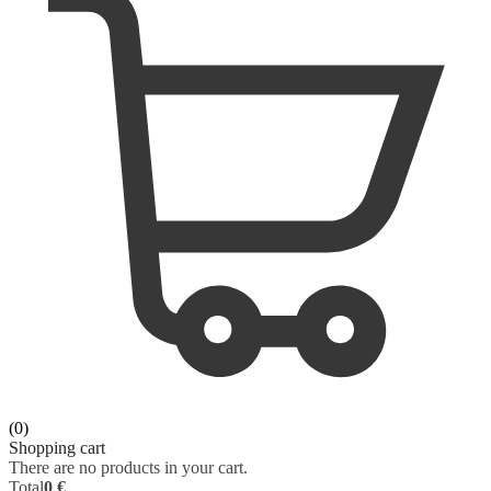
ORAL SURGERY
SURGERY
ORTHOPAEDICS
VETERINARY
OTOLARYNGOLOGY
PHYSIOLOGY
PATHOLOGY
PEDIATRICS - NEONATOLOGY
PHARMACOLOGY
PHYSIOLOGY
(0)
PHYSIOTHERAPY
Shopping cart
There are no products in your cart.
Total
0 €