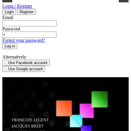
Login / Register
Login
Register
INTENSIVE CARE - EMERGENCY MEDICINE
Email
Password
MYCOLOGY
Forgot your password?
Log in
STATISTICS
Alternatively
Use Facebook account
MEDICAL MAPS
Use Google account
SPORTS MEDICINE
HISTORY OF MEDICINE - ANTHROPOLOGY