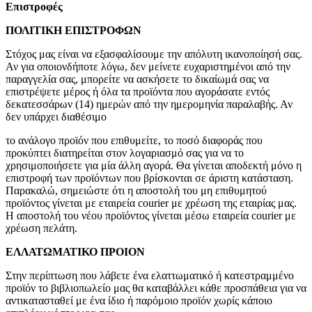
Επιστροφές
ΠΟΛΙΤΙΚΗ ΕΠΙΣΤΡΟΦΩΝ
Στόχος μας είναι να εξασφαλίσουμε την απόλυτη ικανοποίησή σας.
Αν για οποιονδήποτε λόγω, δεν μείνετε ευχαριστημένοι από την
παραγγελία σας, μπορείτε να ασκήσετε το δικαίωμά σας να
επιστρέψετε μέρος ή όλα τα προϊόντα που αγοράσατε εντός
δεκατεσσάρων (14) ημερών από την ημερομηνία παραλαβής. Αν
δεν υπάρχει διαθέσιμο
το ανάλογο προϊόν που επιθυμείτε, το ποσό διαφοράς που
προκύπτει διατηρείται στον λογαριασμό σας για να το
χρησιμοποιήσετε για μία άλλη αγορά. Θα γίνεται αποδεκτή μόνο η
επιστροφή των προϊόντων που βρίσκονται σε άριστη κατάσταση.
Παρακαλώ, σημειώστε ότι η αποστολή του μη επιθυμητού
προϊόντος γίνεται με εταιρεία courier με χρέωση της εταιρίας μας.
Η αποστολή του νέου προϊόντος γίνεται μέσω εταιρεία courier με
χρέωση πελάτη.
ΕΛΛΑΤΩΜΑΤΙΚΟ ΠΡΟΙΟΝ
Στην περίπτωση που λάβετε ένα ελαττωματικό ή κατεστραμμένο
προϊόν το βιβλιοπωλείο μας θα καταβάλλει κάθε προσπάθεια για να
αντικατασταθεί με ένα ίδιο ή παρόμοιο προϊόν χωρίς κάποιο