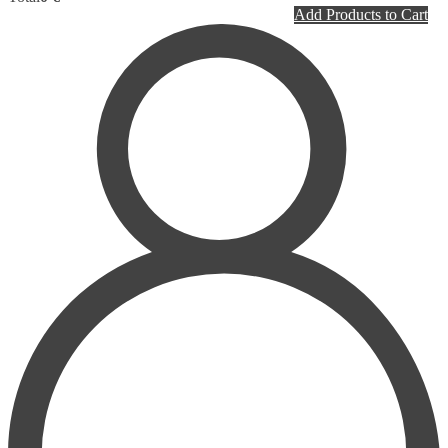
PLASTIC SURGERY
Add Products to Cart
PSYCHIATRY
PULMONOLOGY
RHEUMATOLOGY
RADIOLOGY
SURGERY
UROLOGY
HOMEPATHY
LABORATORY MEDICINE