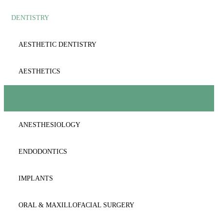
DENTISTRY
AESTHETIC
ANATOMY
ANAESTΗESIOLOGY
ANESTHESIOLOGY
AESTHETIC DENTISTRY
ANATOMY
CARDIOLOGY
AESTHETICS
BIOCHEMISTRY
CYTOLOGY
ANATOMY
BIOLOGY-GENETICS
DENTISTRY
ANESTHESIOLOGY
BIOPATHOLOGY
DERMATOLOGY
ENDODONTICS
CARDIOLOGY
DICTIONARY
IMPLANTS
CYTOLOGY-HISTOLOGY
EMERGENCY
ORAL & MAXILLOFACIAL SURGERY