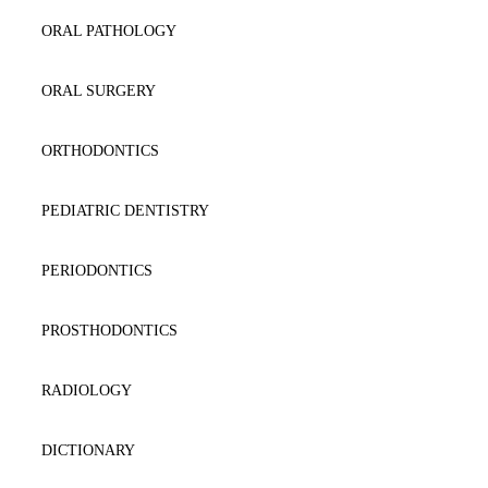
DERMATOLOGY
ENDOCRINOLOGY
ORAL PATHOLOGY
DICTIONARY
EQUINE
ORAL SURGERY
DIET-DIABETES
EXOTIC
ORTHODONTICS
ENDOCRINOLOGY
IMAGING
PEDIATRIC DENTISTRY
FORENSICS-TOXIKOLOGY
INFECTIOUS DISEASES
PERIODONTICS
GASTROENTEROLOGY-HEPATOLOGY
INTERNAL MEDICINE
PROSTHODONTICS
GENERAL MEDICINE
LABORATORY
RADIOLOGY
GYNAECOLOGY/OBSTETRICS
LARGE ANIMAL
DICTIONARY