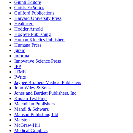
Giunti Editore
Gotsis Εκδόσεις
Guilford Publications
Harvard University Press
Healthcert
Hodder Arnold
Hogrefe Publishing
Human Kinetics Publishers
Humana Press
Igram
Informa
Innovative Science Press
IPP
ITME
IWrite
Jaypee Brothers Medical Publishers
John Wiley & Sons
Jones and Bartlett Publishers, Inc
Kaplan Test Prep
Macmillan Publishers
Mandl & Schwarz
Manson Publishing Ltd
Marston
McGraw-Hill
Medical Graphics