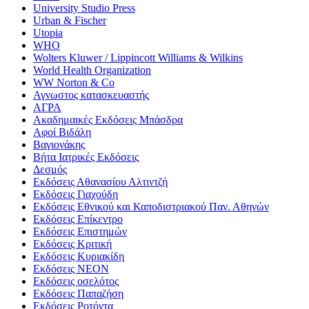
University Studio Press
Urban & Fischer
Utopia
WHO
Wolters Kluwer / Lippincott Williams & Wilkins
World Health Organization
WW Norton & Co
Αγνωστος κατασκευαστής
ΑΓΡΑ
Ακαδημαικές Εκδόσεις Μπάσδρα
Αφοί Βιδάλη
Βαγιονάκης
Βήτα Ιατρικές Εκδόσεις
Δεσμός
Εκδόσεις Αθανασίου Αλτιντζή
Εκδόσεις Γιαχούδη
Εκδόσεις Εθνικού και Καποδιστριακού Παν. Αθηνών
Εκδόσεις Επίκεντρο
Εκδόσεις Επιστημών
Εκδόσεις Κριτική
Εκδόσεις Κυριακίδη
Εκδόσεις ΝΕΟΝ
Εκδόσεις οσελότος
Εκδόσεις Παπαζήση
Εκδόσεις Ροτόντα