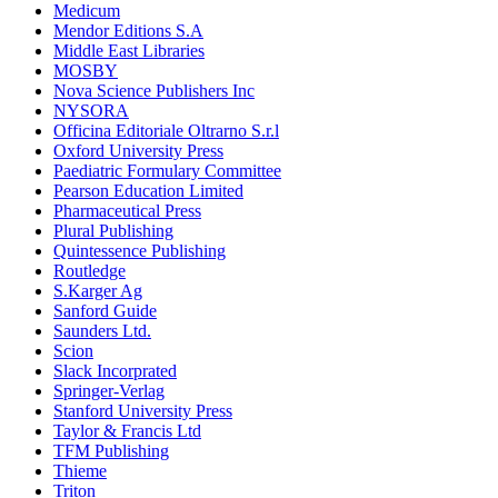
Medicum
Mendor Editions S.A
Middle East Libraries
MOSBY
Nova Science Publishers Inc
NYSORA
Officina Editoriale Oltrarno S.r.l
Oxford University Press
Paediatric Formulary Committee
Pearson Education Limited
Pharmaceutical Press
Plural Publishing
Quintessence Publishing
Routledge
S.Karger Ag
Sanford Guide
Saunders Ltd.
Scion
Slack Incorprated
Springer-Verlag
Stanford University Press
Taylor & Francis Ltd
TFM Publishing
Thieme
Triton