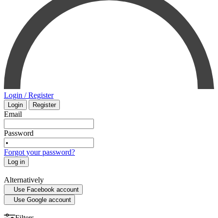
PHARMACOLOGY
INTENSIVE CARE - EMERGENCY MEDICINE
SMALL ANIMAL
MYCOLOGY
SURGERY
STATISTICS
VETERINARY
Login / Register
Login
Register
MEDICAL MAPS
PHYSIOLOGY
Email
SPORTS MEDICINE
Password
Forgot your password?
HISTORY OF MEDICINE - ANTHROPOLOGY
Log in
Alternatively
Use Facebook account
Use Google account
Filters