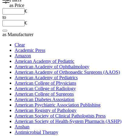
as
Price
€
to
€
as
Manufacturer
Clear
Academic Press
Amazon
Ameican Academy of Pediatric
American Academy of Ophthalmology
American Academy of Orthopaedic Surgeons (AAOS)
American Academy of Pediatrics
American College of Physicians
American College of Radiology
American College of Surgeons
American Diabetes Assosiation
American Psychiatric Association Publishing
American Registry of Pathology
American Society of Clinical Pathologists Press
American Society of Health-System Pharmacis (ASHP)
Anshan
Antimicrobial Therapy