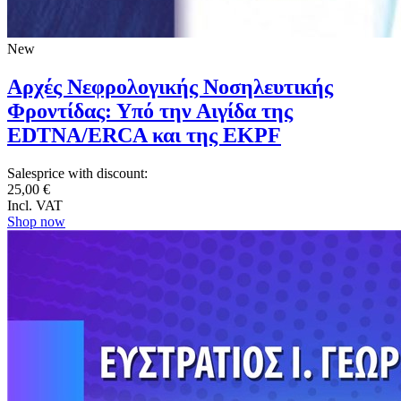
New
Αρχές Νεφρολογικής Νοσηλευτικής
Φροντίδας: Υπό την Αιγίδα της
EDTNA/ERCA και της EKPF
Salesprice with discount:
25,00 €
Incl. VAT
Shop now