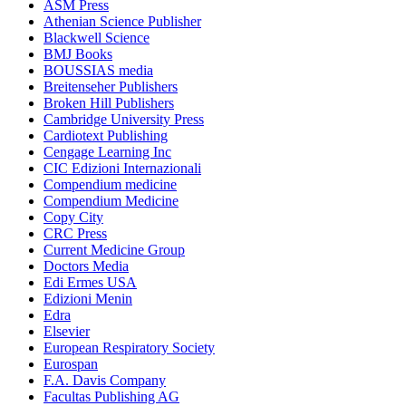
ASM Press
Athenian Science Publisher
Blackwell Science
BMJ Books
BOUSSIAS media
Breitenseher Publishers
Broken Hill Publishers
Cambridge University Press
Cardiotext Publishing
Cengage Learning Inc
CIC Edizioni Internazionali
Compendium medicine
Compendium Medicine
Copy City
CRC Press
Current Medicine Group
Doctors Media
Edi Ermes USA
Edizioni Menin
Edra
Elsevier
European Respiratory Society
Eurospan
F.A. Davis Company
Facultas Publishing AG