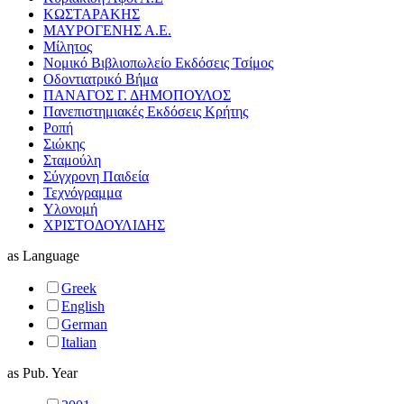
ΚΩΣΤΑΡΑΚΗΣ
ΜΑΥΡΟΓΕΝΗΣ Α.Ε.
Μίλητος
Νομικό Βιβλιοπωλείο Εκδόσεις Τσίμος
Οδοντιατρικό Βήμα
ΠΑΝΑΓΟΣ Γ. ΔΗΜΟΠΟΥΛΟΣ
Πανεπιστημιακές Εκδόσεις Κρήτης
Ροπή
Σιώκης
Σταμούλη
Σύγχρονη Παιδεία
Τεχνόγραμμα
Υλονομή
ΧΡΙΣΤΟΔΟΥΛΙΔΗΣ
as
Language
Greek
English
German
Italian
as
Pub. Year