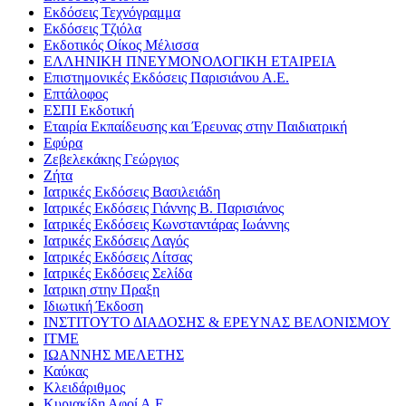
Εκδόσεις Τεχνόγραμμα
Εκδόσεις Τζιόλα
Εκδοτικός Οίκος Μέλισσα
ΕΛΛΗΝΙΚΗ ΠΝΕΥΜΟΝΟΛΟΓΙΚΗ ΕΤΑΙΡΕΙΑ
Επιστημονικές Εκδόσεις Παρισιάνου Α.Ε.
Επτάλοφος
ΕΣΠΙ Εκδοτική
Εταιρία Εκπαίδευσης και Έρευνας στην Παιδιατρική
Εφύρα
Ζεβελεκάκης Γεώργιος
Ζήτα
Ιατρικές Εκδόσεις Βασιλειάδη
Ιατρικές Εκδόσεις Γιάννης Β. Παρισιάνος
Ιατρικές Εκδόσεις Κωνσταντάρας Ιωάννης
Ιατρικές Εκδόσεις Λαγός
Ιατρικές Εκδόσεις Λίτσας
Ιατρικές Εκδόσεις Σελίδα
Ιατρικη στην Πραξη
Ιδιωτική Έκδοση
ΙΝΣΤΙΤΟΥΤΟ ΔΙΑΔΟΣΗΣ & ΕΡΕΥΝΑΣ ΒΕΛΟΝΙΣΜΟΥ
ΙΤΜΕ
ΙΩΑΝΝΗΣ ΜΕΛΕΤΗΣ
Καύκας
Κλειδάριθμος
Κυριακίδη Αφοί Α.Ε