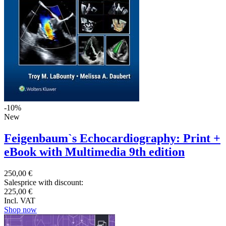
-10%
New
Feigenbaum`s Echocardiography: Print +
eBook with Multimedia 9th edition
250,00 €
Salesprice with discount:
225,00 €
Incl. VAT
Shop now