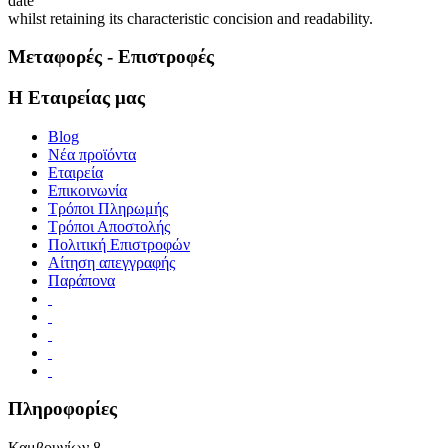
date
whilst retaining its characteristic concision and readability.
Μεταφορές - Επιστροφές
Η Εταιρείας μας
Blog
Νέα προϊόντα
Εταιρεία
Επικοινωνία
Τρόποι Πληρωμής
Τρόποι Αποστολής
Πολιτική Επιστροφών
Αίτηση απεγγραφής
Παράπονα
Πληροφορίες
Καμβουνίων 8