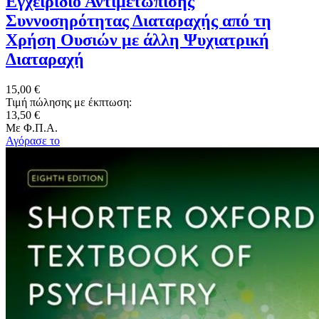
Εγχειρίδιο Αντιμετώπισης
Συννοσηρότητας Διαταραχής από τη
Χρήση Ουσιών με άλλη Ψυχιατρική
Διαταραχή
15,00 €
Τιμή πώλησης με έκπτωση:
13,50 €
Με Φ.Π.Α.
Αγόρασε το