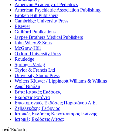
American Academy of Pediatrics
American Psychiatric Association Publishing
Broken Hill Publishers
Cambridge University Press
Elsevier
Guilford Publications
Jaypee Brothers Medical Publishers
John Wiley & Sons
McGraw-Hill
Oxford University Press
Routledge
Springer-Verlag
Taylor & Francis Ltd
University Studio Press
Wolters Kluwer / Lippincott Williams & Wilkins
Αφοί Βιδάλη
Βήτα Ιατρικές Εκδόσεις
Εκδόσεις Ροτόντα
Επιστημονικές Εκδόσεις Παρισιάνου Α.Ε.
Ζεβελεκάκης Γεώργιος
Ιατρικές Εκδόσεις Κωνσταντάρας Ιωάννης
Ιατρικές Εκδόσεις Λίτσας
ανά
Έκδοση