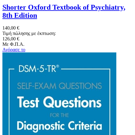
Shorter Oxford Textbook of Psychiatry,
8th Edition
140,00 €
Τιμή πώλησης με έκπτωση:
126,00 €
Με Φ.Π.Α.
Αγόρασε το