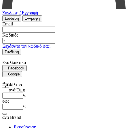
Σύνδεση / Εγγραφή
Σύνδεση
Εγγραφή
Email
Κωδικός
Ξεχάσατε τον κωδικό σας;
Σύνδεση
Εναλλακτικά
Facebook
Google
Φίλτρα
ανά
Τιμή
€
εώς
€
ανά
Brand
Εκκαθάριση