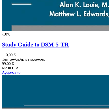
-10%
Study Guide to DSM-5-TR
110,00 €
Τιμή πώλησης με έκπτωση:
99,00 €
Με Φ.Π.Α.
Αγόρασε το