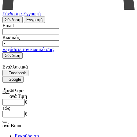
Σύνδεση / Εγγραφή
Σύνδεση
Εγγραφή
Email
Κωδικός
Ξεχάσατε τον κωδικό σας;
Σύνδεση
Εναλλακτικά
Facebook
Google
Φίλτρα
ανά
Τιμή
€
εώς
€
ανά
Brand
Εκκαθάριση