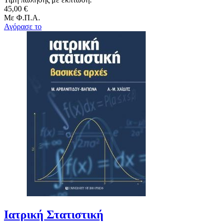
45,00 €
Με Φ.Π.Α.
Αγόρασε το
Ιατρική Στατιστική