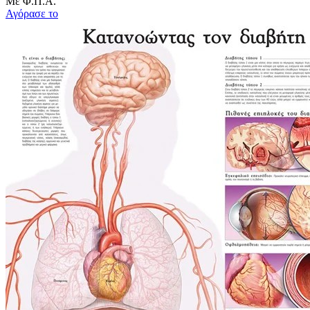
Με Φ.Π.Α.
Αγόρασε το