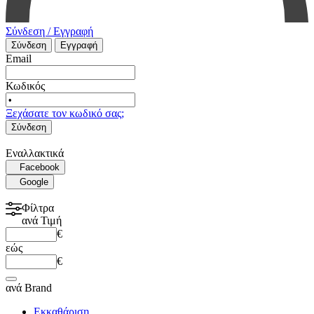
Σύνδεση / Εγγραφή
Σύνδεση
Εγγραφή
Email
Κωδικός
Ξεχάσατε τον κωδικό σας;
Σύνδεση
Εναλλακτικά
Facebook
Google
Φίλτρα
ανά
Τιμή
€
εώς
€
ανά
Brand
Εκκαθάριση