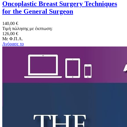
Oncoplastic Breast Surgery Techniques
for the General Surgeon
140,00 €
Τιμή πώλησης με έκπτωση:
126,00 €
Με Φ.Π.Α.
Αγόρασε το