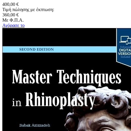
400,00 €
Τιμή πώλησης με έκπτωση:
360,00 €
Με Φ.Π.Α.
Αγόρασε το