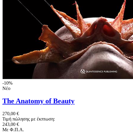
-10%
Νέο
The Anatomy of Beauty
270,00 €
Τιμή πώλησης με έκπτωση:
243,00 €
Με Φ.Π.Α.