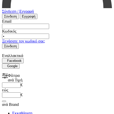
Σύνδεση / Εγγραφή
Σύνδεση
Εγγραφή
Email
Κωδικός
Ξεχάσατε τον κωδικό σας;
Σύνδεση
Εναλλακτικά
Facebook
Google
Φίλτρα
ανά
Τιμή
€
εώς
€
ανά
Brand
Εκκαθάριση