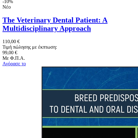
-10%
Νέο
The Veterinary Dental Patient: A
Multidisciplinary Approach
110,00 €
Τιμή πώλησης με έκπτωση:
99,00 €
Με Φ.Π.Α.
Αγόρασε το