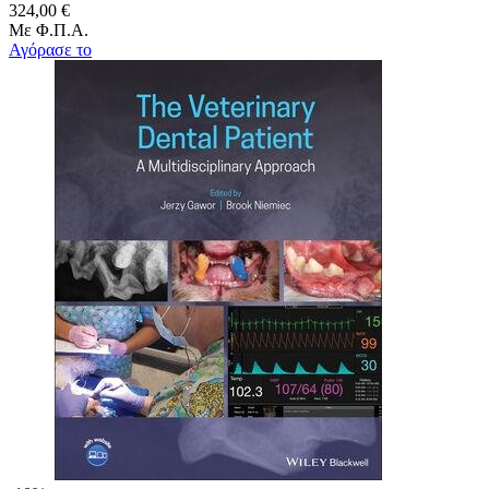
324,00 €
Με Φ.Π.Α.
Αγόρασε το