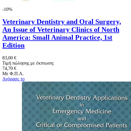
-10%
Veterinary Dentistry and Oral Surgery,
An Issue of Veterinary Clinics of North
America: Small Animal Practice, 1st
Edition
83,00 €
Τιμή πώλησης με έκπτωση:
74,70 €
Με Φ.Π.Α.
Αγόρασε το