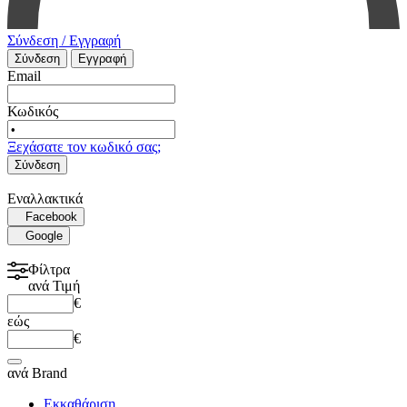
Σύνδεση / Εγγραφή
Σύνδεση
Εγγραφή
Email
Κωδικός
Ξεχάσατε τον κωδικό σας;
Σύνδεση
Εναλλακτικά
Facebook
Google
Φίλτρα
ανά
Τιμή
€
εώς
€
ανά
Brand
Εκκαθάριση