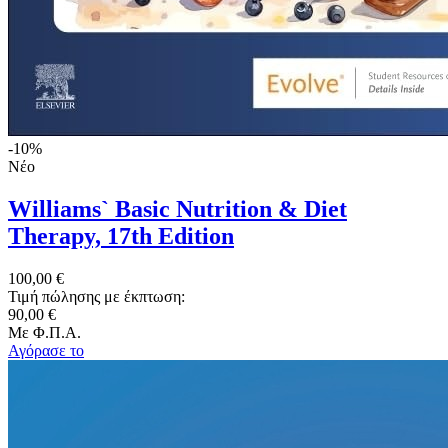
-10%
Νέο
Williams` Basic Nutrition & Diet
Therapy, 17th Edition
100,00 €
Τιμή πώλησης με έκπτωση:
90,00 €
Με Φ.Π.Α.
Αγόρασε το