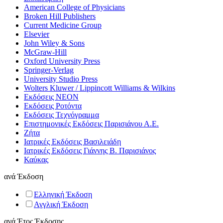
American College of Physicians
Broken Hill Publishers
Current Medicine Group
Elsevier
John Wiley & Sons
McGraw-Hill
Oxford University Press
Springer-Verlag
University Studio Press
Wolters Kluwer / Lippincott Williams & Wilkins
Εκδόσεις ΝΕΟΝ
Εκδόσεις Ροτόντα
Εκδόσεις Τεχνόγραμμα
Επιστημονικές Εκδόσεις Παρισιάνου Α.Ε.
Ζήτα
Ιατρικές Εκδόσεις Βασιλειάδη
Ιατρικές Εκδόσεις Γιάννης Β. Παρισιάνος
Καύκας
ανά
Έκδοση
Ελληνική Έκδοση
Αγγλική Έκδοση
ανά
Έτος Έκδοσης