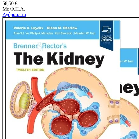
58,50 €
Με Φ.Π.Α.
Αγόρασε το