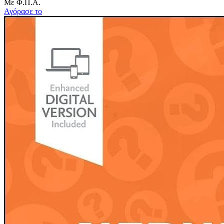
Με Φ.Π.Α.
Αγόρασε το