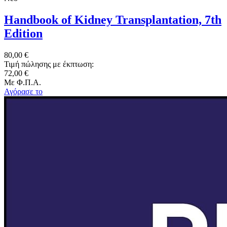
Handbook of Kidney Transplantation, 7th
Edition
80,00 €
Τιμή πώλησης με έκπτωση:
72,00 €
Με Φ.Π.Α.
Αγόρασε το