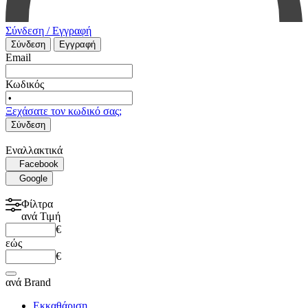
Σύνδεση / Εγγραφή
Σύνδεση
Εγγραφή
Email
Κωδικός
Ξεχάσατε τον κωδικό σας;
Σύνδεση
Εναλλακτικά
Facebook
Google
Φίλτρα
ανά
Τιμή
€
εώς
€
ανά
Brand
Εκκαθάριση