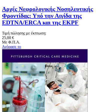
Αρχές Νεφρολογικής Νοσηλευτικής
Φροντίδας: Υπό την Αιγίδα της
EDTNA/ERCA και της EKPF
Τιμή πώλησης με έκπτωση:
25,00 €
Με Φ.Π.Α.
Αγόρασε το