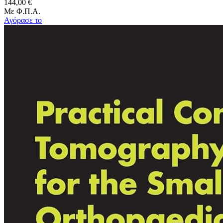
144,00 €
Με Φ.Π.Α.
Αγόρασε το