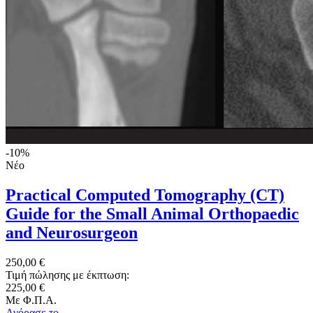
-10%
Νέο
Practical Computed Tomography (CT)
Guide for the Small Animal Orthopaedic
and Neurosurgeon
250,00 €
Τιμή πώλησης με έκπτωση:
225,00 €
Με Φ.Π.Α.
Αγόρασε το