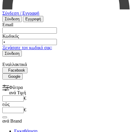
Σύνδεση / Εγγραφή
Σύνδεση
Εγγραφή
Email
Κωδικός
Ξεχάσατε τον κωδικό σας;
Σύνδεση
Εναλλακτικά
Facebook
Google
Φίλτρα
ανά
Τιμή
€
εώς
€
ανά
Brand
Εκκαθάριση