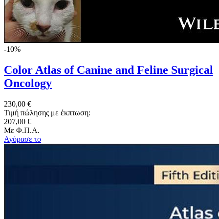
-10%
Color Atlas of Canine and Feline Surgical
Oncology
230,00 €
Τιμή πώλησης με έκπτωση:
207,00 €
Με Φ.Π.Α.
Αγόρασε το