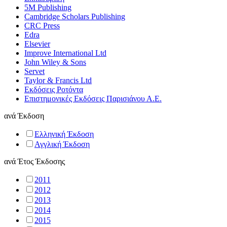
5M Publishing
Cambridge Scholars Publishing
CRC Press
Edra
Elsevier
Improve International Ltd
John Wiley & Sons
Servet
Taylor & Francis Ltd
Εκδόσεις Ροτόντα
Επιστημονικές Εκδόσεις Παρισιάνου Α.Ε.
ανά
Έκδοση
Ελληνική Έκδοση
Αγγλική Έκδοση
ανά
Έτος Έκδοσης
2011
2012
2013
2014
2015