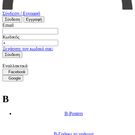
Σύνδεση / Εγγραφή
Σύνδεση
Εγγραφή
Email
Κωδικός
Ξεχάσατε τον κωδικό σας;
Σύνδεση
Εναλλακτικά
Facebook
Google
B
B-Posters
B-Γράφω το γράμμα