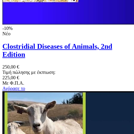
-10%
Νέο
Clostridial Diseases of Animals, 2nd
Edition
250,00 €
Τιμή πώλησης με έκπτωση:
225,00 €
Με Φ.Π.Α.
Αγόρασε το