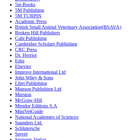
5m Books
5M Publishing
5M TURPIN
Academic Press
British Small Animal Veterinary Association(BSAVA)
Broken Hill Publishers
Cabi Publishing
Cambridge Scholars Publishing
CRC Press
Dr. Herriot
Edra
Elsevier
Improve International Ltd
John Wiley & Sons
Libri Publishing
Manson Publishing Ltd
Marston
McGraw-Hill
Mendor Editions S.A
MiniVetGuide
National Academies of Sciences
Saunders Ltd.
Schlutersche
Servet
Springer-Verlag