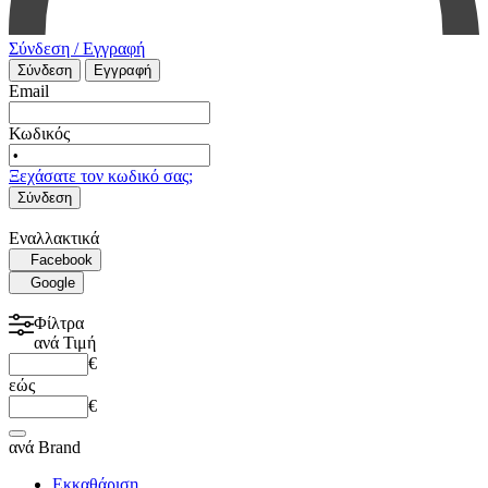
Σύνδεση / Εγγραφή
Σύνδεση
Εγγραφή
Email
Κωδικός
Ξεχάσατε τον κωδικό σας;
Σύνδεση
Εναλλακτικά
Facebook
Google
Φίλτρα
ανά
Τιμή
€
εώς
€
ανά
Brand
Εκκαθάριση