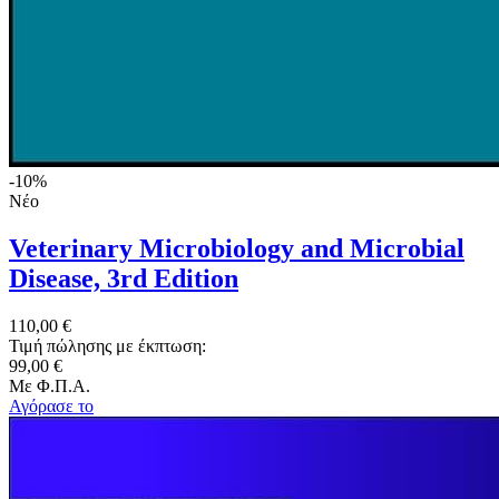
-10%
Νέο
Veterinary Microbiology and Microbial
Disease, 3rd Edition
110,00 €
Τιμή πώλησης με έκπτωση:
99,00 €
Με Φ.Π.Α.
Αγόρασε το