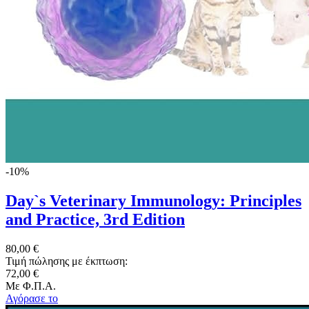
-10%
Day`s Veterinary Immunology: Principles
and Practice, 3rd Edition
80,00 €
Τιμή πώλησης με έκπτωση:
72,00 €
Με Φ.Π.Α.
Αγόρασε το