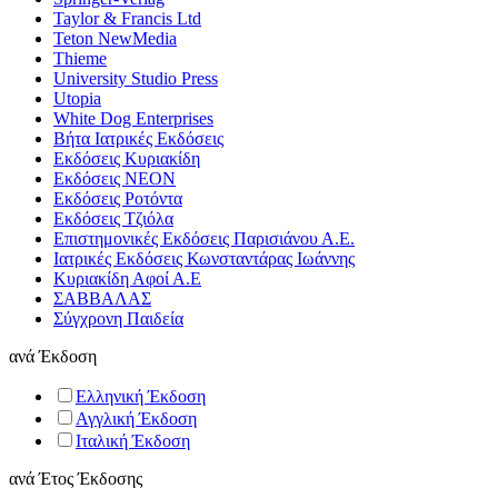
Taylor & Francis Ltd
Teton NewMedia
Thieme
University Studio Press
Utopia
White Dog Enterprises
Βήτα Ιατρικές Εκδόσεις
Εκδόσεις Κυριακίδη
Εκδόσεις ΝΕΟΝ
Εκδόσεις Ροτόντα
Εκδόσεις Τζιόλα
Επιστημονικές Εκδόσεις Παρισιάνου Α.Ε.
Ιατρικές Εκδόσεις Κωνσταντάρας Ιωάννης
Κυριακίδη Αφοί Α.Ε
ΣΑΒΒΑΛΑΣ
Σύγχρονη Παιδεία
ανά
Έκδοση
Ελληνική Έκδοση
Αγγλική Έκδοση
Ιταλική Έκδοση
ανά
Έτος Έκδοσης