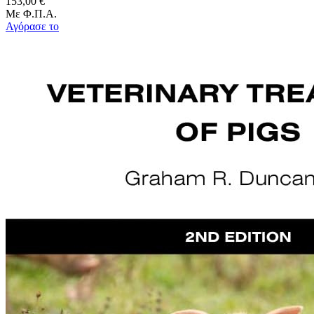
153,00 €
Με Φ.Π.Α.
Αγόρασε το