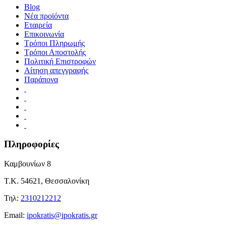
Blog
Νέα προϊόντα
Εταιρεία
Επικοινωνία
Τρόποι Πληρωμής
Τρόποι Αποστολής
Πολιτική Επιστροφών
Αίτηση απεγγραφής
Παράπονα
Πληροφορίες
Καμβουνίων 8
Τ.Κ. 54621, Θεσσαλονίκη
Τηλ:
2310212212
Εmail:
ipokratis@ipokratis.gr