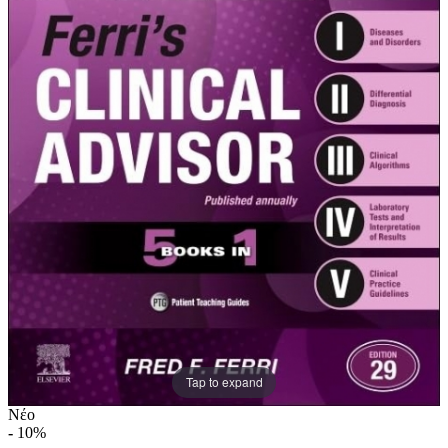
Tap to expand
Νέο
-
10%