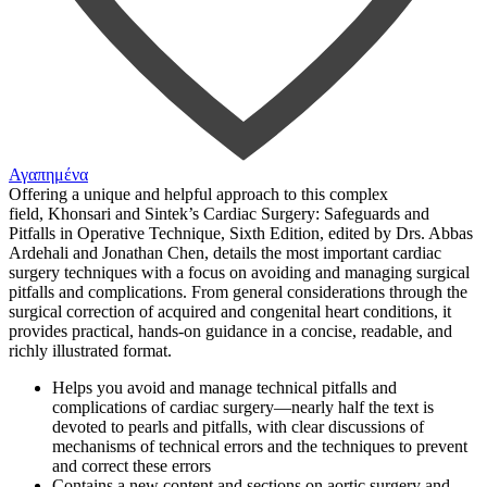
Αγαπημένα
Offering a unique and helpful approach to this complex
field,
Khonsari and Sintek’s Cardiac Surgery
:
Safeguards and
Pitfalls in Operative Technique
, Sixth Edition
, edited by Drs. Abbas
Ardehali and Jonathan Chen, details the most important cardiac
surgery techniques with a focus on avoiding and managing surgical
pitfalls and complications. From general considerations through the
surgical correction of acquired and congenital heart conditions, it
provides practical, hands-on guidance in a concise, readable, and
richly illustrated format.
Helps you
avoid and manage technical pitfalls and
complications
of cardiac surgery—nearly half the text is
devoted to pearls and pitfalls, with clear discussions of
mechanisms of technical errors and the techniques to prevent
and correct these errors
Contains a
new content
and
sections
on aortic surgery and