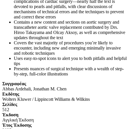
complications
of cardiac surgery—nearly half the text is
devoted to pearls and pitfalls, with clear discussions of
mechanisms of technical errors and the techniques to prevent
and correct these errors
Contains a
new content
and
sections
on aortic surgery and
transcatheter aortic valve replacement contributed by Drs.
Hiroo Takayama and Olcay Aksoy, as well as
comprehensive
updates
throughout the text
Covers the vast majority of procedures you’re likely to
encounter, including
new and emerging minimally invasive
and robotic techniques
Uses
easy-to-spot icons
to alert you to both pitfalls and helpful
tips
Presents nuances of surgical technique with a wealth of
step-
by-step, full-color illustrations
Συγγραφέας
Abbas Ardehali, Jonathan M. Chen
Eκδότης
Wolters Kluwer / Lippincott Williams & Wilkins
Σελίδες
512
Έκδοση
Αγγλική Έκδοση
Έτος Έκδοσης