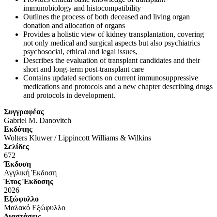
immunobiology and histocompatibility
Outlines the process of both deceased and living organ
donation and allocation of organs
Provides a
holistic view of kidney transplantation
, covering
not only medical and surgical aspects but also psychiatrics
psychosocial, ethical and legal issues,
Describes the evaluation of transplant candidates and their
short and long-term post-transplant care
Contains
updated sections on current immunosuppressive
medications and protocols and a new chapter describing drugs
and protocols in development.
Συγγραφέας
Gabriel M. Danovitch
Eκδότης
Wolters Kluwer / Lippincott Williams & Wilkins
Σελίδες
672
Έκδοση
Αγγλική Έκδοση
Έτος Έκδοσης
2026
Εξώφυλλο
Μαλακό Εξώφυλλο
Διαστάσεις