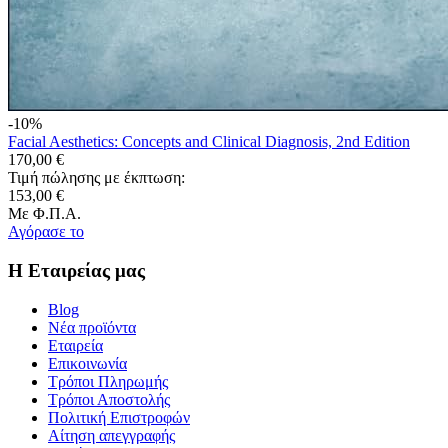
-10%
Facial Aesthetics: Concepts and Clinical Diagnosis, 2nd Edition
170,00 €
Τιμή πώλησης με έκπτωση:
153,00 €
Με Φ.Π.Α.
Αγόρασε το
Η Εταιρείας μας
Blog
Νέα προϊόντα
Εταιρεία
Επικοινωνία
Τρόποι Πληρωμής
Τρόποι Αποστολής
Πολιτική Επιστροφών
Αίτηση απεγγραφής