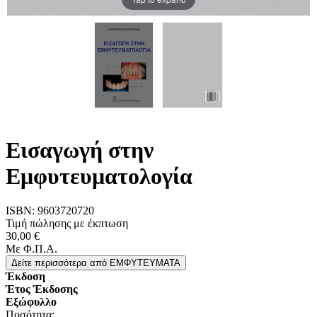
Εισαγωγή στην
Εμφυτευματολογία
ISBN:
9603720720
Τιμή πώλησης με έκπτωση
30,00 €
Με Φ.Π.Α.
Δείτε περισσότερα
από ΕΜΦΥΤΕΥΜΑΤΑ
Έκδοση
Έτος Έκδοσης
Εξώφυλλο
Ποσότητα: